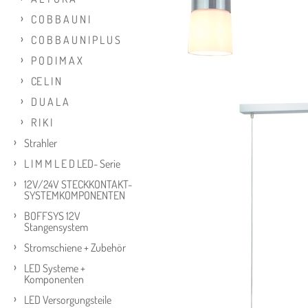
C O B B A U N I
C O B B A U N I P L U S
P O D I M A X
CE L I N
D U A L A
R I K I
Strahler
L I M M L E D LED- Serie
12V/24V STECKKONTAKT-
SYSTEMKOMPONENTEN
BOFFSYS 12V
Stangensystem
Stromschiene + Zubehör
LED Systeme +
Komponenten
LED Versorgungsteile