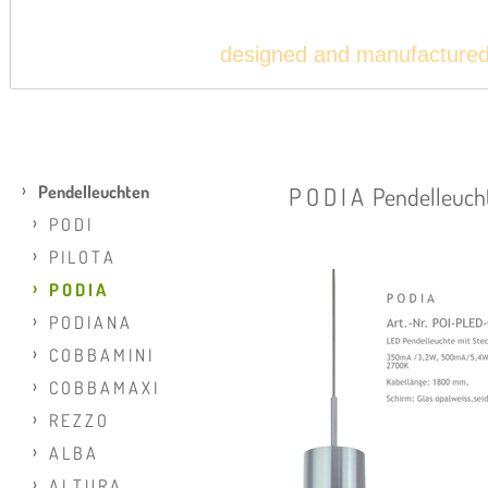
designed and manufacture
Pendelleuchten
P O D I A Pendelleuc
P O D I
P I L O T A
P O D I A
P O D I A N A
C O B B A M I N I
C O B B A M A X I
R E Z Z O
A L B A
A L T U R A