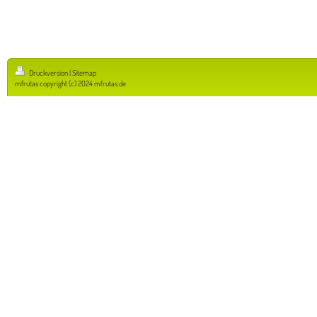
Druckversion
|
Sitemap
mfrutas copyright (c) 2024 mfrutas.de