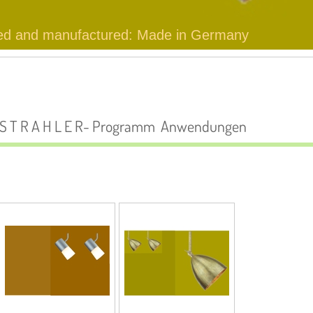
ed and manufactured: Made in Germany
S T R A H L E R- Programm Anwendungen