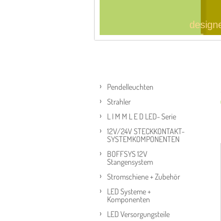
design
Pendelleuchten
Strahler
L I M M L E D LED- Serie
12V/24V STECKKONTAKT-
SYSTEMKOMPONENTEN
BOFFSYS 12V
Stangensystem
Stromschiene + Zubehör
LED Systeme +
Komponenten
LED Versorgungsteile