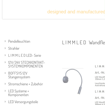
designed and manufacture
Pendelleuchten
L I M M L E D Wandfl
Strahler
L I M M L E D LED- Serie
12V/24V STECKKONTAKT-
SYSTEMKOMPONENTEN
BOFFSYS 12V
Stangensystem
Stromschiene + Zubehör
LED Systeme +
Komponenten
LED Versorgungsteile