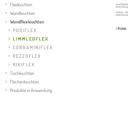
Flexleuchten
Wandleuchten
Wandflexleuchten
P O D I F L E X
L I M M L E D F L E X
C O B B A M I N I F L E X
R E Z Z O F L E X
R I K I F L E X
Tischleuchten
Flächenleuchten
Produkte in Anwendung