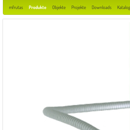
mfrutas
Produkte
Objekte
Projekte
Downloads
Katalog