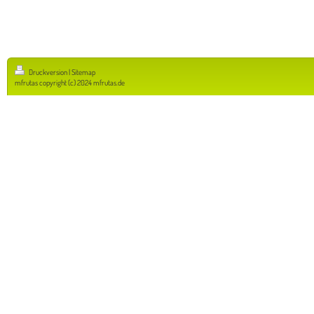
Druckversion
|
Sitemap
mfrutas copyright (c) 2024 mfrutas.de