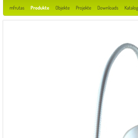
mfrutas
Produkte
Objekte
Projekte
Downloads
Katalog