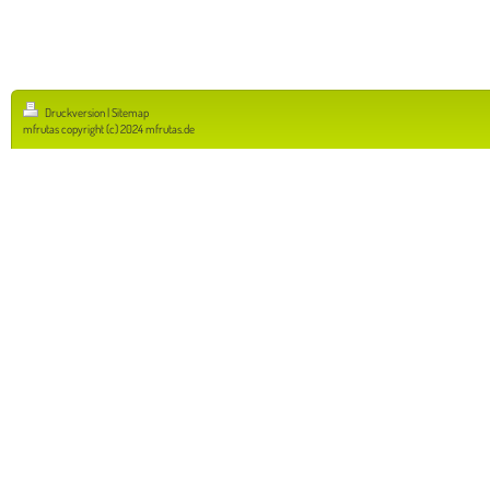
Druckversion
|
Sitemap
mfrutas copyright (c) 2024 mfrutas.de