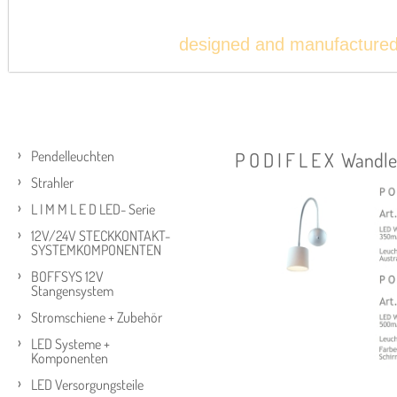
designed and manufacture
Pendelleuchten
P O D I F L E X Wandl
Strahler
L I M M L E D LED- Serie
12V/24V STECKKONTAKT-
SYSTEMKOMPONENTEN
BOFFSYS 12V
Stangensystem
Stromschiene + Zubehör
LED Systeme +
Komponenten
LED Versorgungsteile