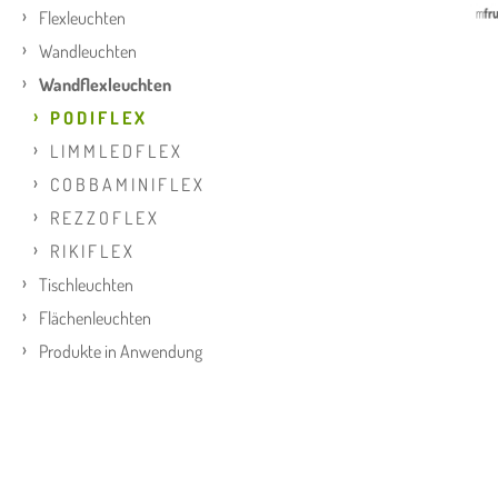
Flexleuchten
Wandleuchten
Wandflexleuchten
P O D I F L E X
L I M M L E D F L E X
C O B B A M I N I F L E X
R E Z Z O F L E X
R I K I F L E X
Tischleuchten
Flächenleuchten
Produkte in Anwendung